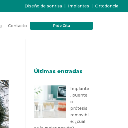
Diseño de sonrisa
|
Implantes
|
Ortodoncia
g
Contacto
Pide Cita
Últimas entradas
Implante
, puente
o
prótesis
removibl
e: ¿cuál
es la mejor opción?