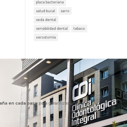
placa bacteriana
salud bucal
sarro
seda dental
sensibilidad dental
tabaco
xerostomía
aña en cada paso
para garantizar una salud