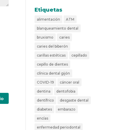
Etiquetas
alimentación
ATM
blanqueamiento dental
bruxismo
caries
caries del biberón
carillas estéticas
cepillado
cepillo de dientes
clínica dental gijón
COVID-19
cáncer oral
dentina
dentofobia
dentífrico
desgaste dental
diabetes
embarazo
encías
enfermedad periodontal