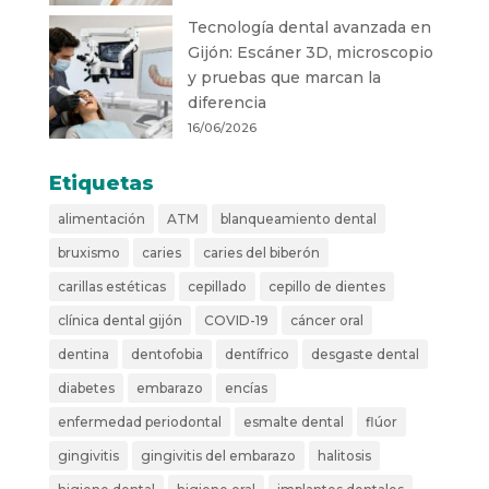
Tecnología dental avanzada en
Gijón: Escáner 3D, microscopio
y pruebas que marcan la
diferencia
16/06/2026
Etiquetas
alimentación
ATM
blanqueamiento dental
bruxismo
caries
caries del biberón
carillas estéticas
cepillado
cepillo de dientes
clínica dental gijón
COVID-19
cáncer oral
dentina
dentofobia
dentífrico
desgaste dental
diabetes
embarazo
encías
enfermedad periodontal
esmalte dental
flúor
gingivitis
gingivitis del embarazo
halitosis