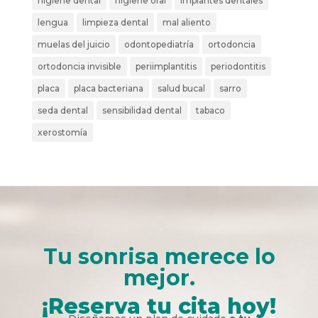
higiene dental
higiene oral
implantes dentales
lengua
limpieza dental
mal aliento
muelas del juicio
odontopediatría
ortodoncia
ortodoncia invisible
periimplantitis
periodontitis
placa
placa bacteriana
salud bucal
sarro
seda dental
sensibilidad dental
tabaco
xerostomía
Tu sonrisa merece lo
mejor.
¡Reserva tu cita hoy!