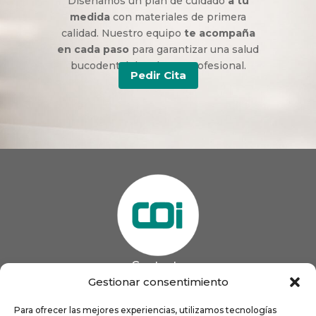
Diseñamos un plan de cuidado
a tu
medida
con materiales de primera
calidad. Nuestro equipo
te acompaña
en cada paso
para garantizar una salud
bucodental duradera y profesional.
Pedir Cita
Contacto
985 13 09 41

Gestionar consentimiento
985 33 20 60

coigijon@gmail.com
Para ofrecer las mejores experiencias, utilizamos tecnologías
