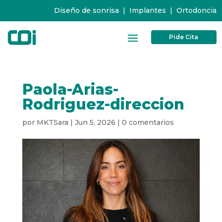
Diseño de sonrisa
|
Implantes
|
Ortodoncia
Pide Cita
Paola-Arias-
Rodriguez-direccion
por
MKTSara
|
Jun 5, 2026
|
0 comentarios