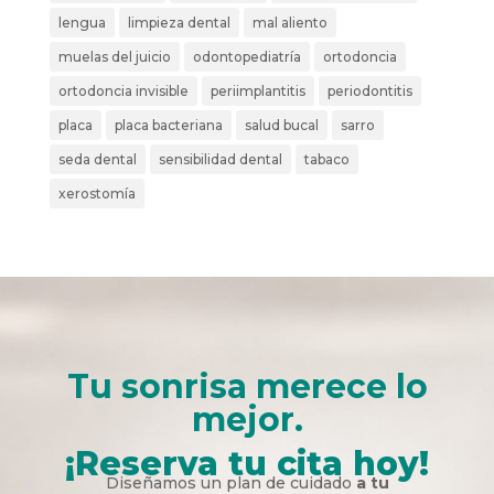
lengua
limpieza dental
mal aliento
muelas del juicio
odontopediatría
ortodoncia
ortodoncia invisible
periimplantitis
periodontitis
placa
placa bacteriana
salud bucal
sarro
seda dental
sensibilidad dental
tabaco
xerostomía
Tu sonrisa merece lo
mejor.
¡Reserva tu cita hoy!
Diseñamos un plan de cuidado
a tu