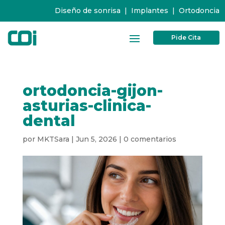
Diseño de sonrisa
|
Implantes
|
Ortodoncia
Pide Cita
ortodoncia-gijon-
asturias-clinica-
dental
por
MKTSara
|
Jun 5, 2026
|
0 comentarios