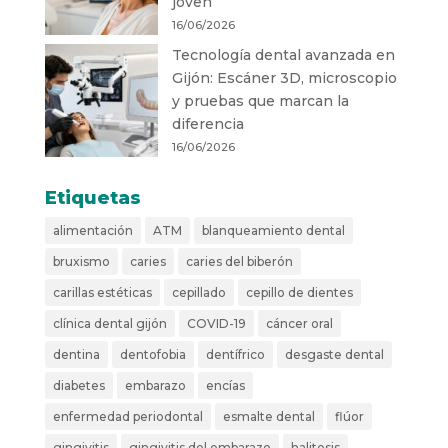
joven
16/06/2026
Tecnología dental avanzada en
Gijón: Escáner 3D, microscopio
y pruebas que marcan la
diferencia
16/06/2026
Etiquetas
alimentación
ATM
blanqueamiento dental
bruxismo
caries
caries del biberón
carillas estéticas
cepillado
cepillo de dientes
clínica dental gijón
COVID-19
cáncer oral
dentina
dentofobia
dentífrico
desgaste dental
diabetes
embarazo
encías
enfermedad periodontal
esmalte dental
flúor
gingivitis
gingivitis del embarazo
halitosis