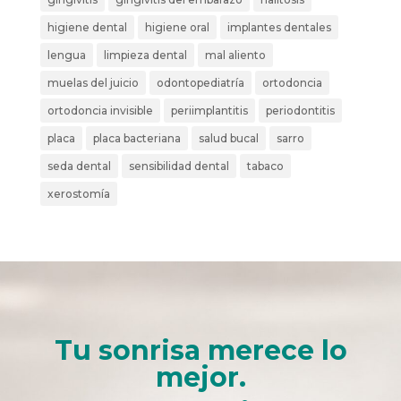
higiene dental
higiene oral
implantes dentales
lengua
limpieza dental
mal aliento
muelas del juicio
odontopediatría
ortodoncia
ortodoncia invisible
periimplantitis
periodontitis
placa
placa bacteriana
salud bucal
sarro
seda dental
sensibilidad dental
tabaco
xerostomía
Tu sonrisa merece lo
mejor.