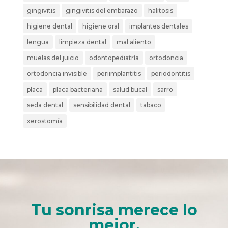
gingivitis
gingivitis del embarazo
halitosis
higiene dental
higiene oral
implantes dentales
lengua
limpieza dental
mal aliento
muelas del juicio
odontopediatría
ortodoncia
ortodoncia invisible
periimplantitis
periodontitis
placa
placa bacteriana
salud bucal
sarro
seda dental
sensibilidad dental
tabaco
xerostomía
Tu sonrisa merece lo
mejor.