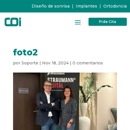
Diseño de sonrisa
|
Implantes
|
Ortodoncia
Pide Cita
foto2
por
Soporte
|
Nov 18, 2024
|
0 comentarios