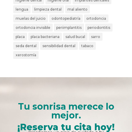
higiene dental
higiene oral
implantes dentales
lengua
limpieza dental
mal aliento
muelas del juicio
odontopediatría
ortodoncia
ortodoncia invisible
periimplantitis
periodontitis
placa
placa bacteriana
salud bucal
sarro
seda dental
sensibilidad dental
tabaco
xerostomía
Tu sonrisa merece lo
mejor.
¡Reserva tu cita hoy!