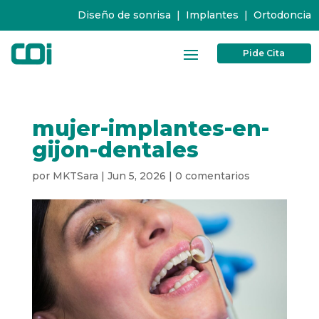
Diseño de sonrisa
|
Implantes
|
Ortodoncia
Pide Cita
mujer-implantes-en-
gijon-dentales
por
MKTSara
|
Jun 5, 2026
|
0 comentarios