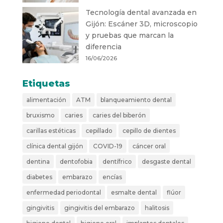
Tecnología dental avanzada en
Gijón: Escáner 3D, microscopio
y pruebas que marcan la
diferencia
16/06/2026
Etiquetas
alimentación
ATM
blanqueamiento dental
bruxismo
caries
caries del biberón
carillas estéticas
cepillado
cepillo de dientes
clínica dental gijón
COVID-19
cáncer oral
dentina
dentofobia
dentífrico
desgaste dental
diabetes
embarazo
encías
enfermedad periodontal
esmalte dental
flúor
gingivitis
gingivitis del embarazo
halitosis