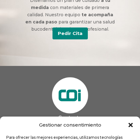
Diseñamos un plan de cuidado
a tu
medida
con materiales de primera
calidad. Nuestro equipo
te acompaña
en cada paso
para garantizar una salud
bucodental duradera y profesional.
Pedir Cita
Contacto
985 13 09 41

Gestionar consentimiento
985 33 20 60

coigijon@gmail.com
Para ofrecer las mejores experiencias, utilizamos tecnologías
