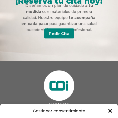
¡Reserva tu cita hoy!
Diseñamos un plan de cuidado
a tu
medida
con materiales de primera
calidad. Nuestro equipo
te acompaña
en cada paso
para garantizar una salud
bucodental duradera y profesional.
Pedir Cita
Contacto
985 13 09 41

Gestionar consentimiento
985 33 20 60
