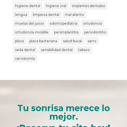
higiene dental
higiene oral
implantes dentales
lengua
limpieza dental
mal aliento
muelas del juicio
odontopediatría
ortodoncia
ortodoncia invisible
periimplantitis
periodontitis
placa
placa bacteriana
salud bucal
sarro
seda dental
sensibilidad dental
tabaco
xerostomía
Tu sonrisa merece lo
mejor.