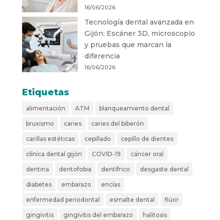
16/06/2026
Tecnología dental avanzada en
Gijón: Escáner 3D, microscopio
y pruebas que marcan la
diferencia
16/06/2026
Etiquetas
alimentación
ATM
blanqueamiento dental
bruxismo
caries
caries del biberón
carillas estéticas
cepillado
cepillo de dientes
clínica dental gijón
COVID-19
cáncer oral
dentina
dentofobia
dentífrico
desgaste dental
diabetes
embarazo
encías
enfermedad periodontal
esmalte dental
flúor
gingivitis
gingivitis del embarazo
halitosis