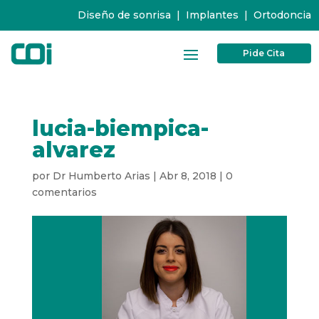
Diseño de sonrisa
|
Implantes
|
Ortodoncia
Pide Cita
lucia-biempica-
alvarez
por
Dr Humberto Arias
|
Abr 8, 2018
|
0
comentarios