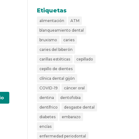
Etiquetas
alimentación
ATM
blanqueamiento dental
bruxismo
caries
caries del biberón
carillas estéticas
cepillado
cepillo de dientes
clínica dental gijón
COVID-19
cáncer oral
dentina
dentofobia
dentífrico
desgaste dental
diabetes
embarazo
encías
enfermedad periodontal