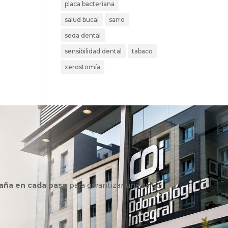
placa bacteriana
salud bucal
sarro
seda dental
sensibilidad dental
tabaco
xerostomía
aña en cada paso
para garantizar una salud