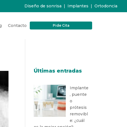
Diseño de sonrisa
|
Implantes
|
Ortodoncia
g
Contacto
Pide Cita
Últimas entradas
Implante
, puente
o
prótesis
removibl
e: ¿cuál
es la mejor opción?