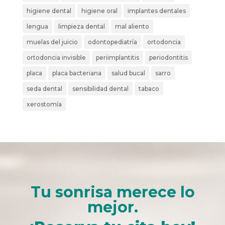
higiene dental
higiene oral
implantes dentales
lengua
limpieza dental
mal aliento
muelas del juicio
odontopediatría
ortodoncia
ortodoncia invisible
periimplantitis
periodontitis
placa
placa bacteriana
salud bucal
sarro
seda dental
sensibilidad dental
tabaco
xerostomía
Tu sonrisa merece lo
mejor.