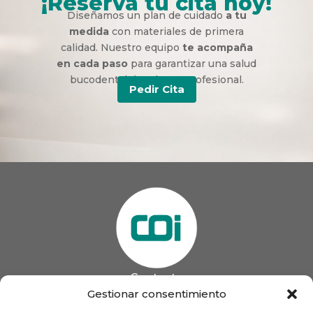
¡Reserva tu cita hoy!
Diseñamos un plan de cuidado
a tu
medida
con materiales de primera
calidad. Nuestro equipo
te acompaña
en cada paso
para garantizar una salud
bucodental duradera y profesional.
Pedir Cita
Contacto
985 13 09 41

Gestionar consentimiento
985 33 20 60
