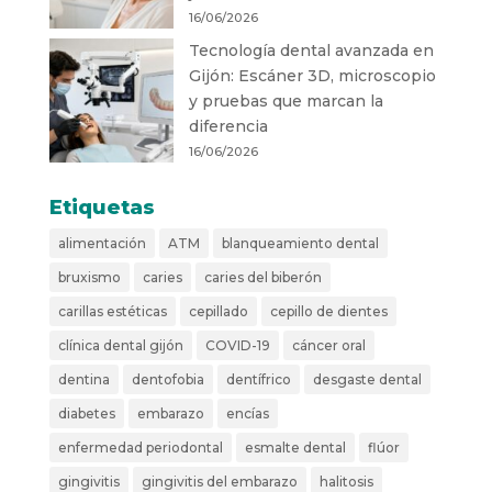
16/06/2026
Tecnología dental avanzada en
Gijón: Escáner 3D, microscopio
y pruebas que marcan la
diferencia
16/06/2026
Etiquetas
alimentación
ATM
blanqueamiento dental
bruxismo
caries
caries del biberón
carillas estéticas
cepillado
cepillo de dientes
clínica dental gijón
COVID-19
cáncer oral
dentina
dentofobia
dentífrico
desgaste dental
diabetes
embarazo
encías
enfermedad periodontal
esmalte dental
flúor
gingivitis
gingivitis del embarazo
halitosis