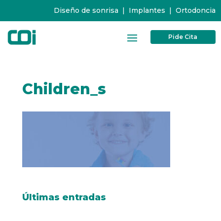
Diseño de sonrisa
|
Implantes
|
Ortodoncia
Pide Cita
Children_s
Últimas entradas