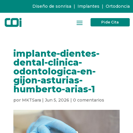
Diseño de sonrisa
|
Implantes
|
Ortodoncia
Pide Cita
implante-dientes-
dental-clinica-
odontologica-en-
gijon-asturias-
humberto-arias-1
por
MKTSara
|
Jun 5, 2026
|
0 comentarios