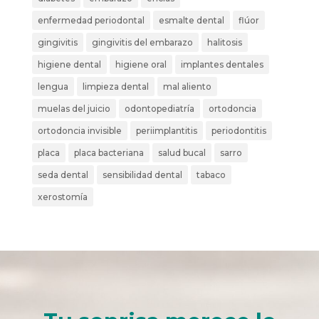
enfermedad periodontal
esmalte dental
flúor
gingivitis
gingivitis del embarazo
halitosis
higiene dental
higiene oral
implantes dentales
lengua
limpieza dental
mal aliento
muelas del juicio
odontopediatría
ortodoncia
ortodoncia invisible
periimplantitis
periodontitis
placa
placa bacteriana
salud bucal
sarro
seda dental
sensibilidad dental
tabaco
xerostomía