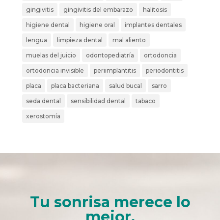
gingivitis
gingivitis del embarazo
halitosis
higiene dental
higiene oral
implantes dentales
lengua
limpieza dental
mal aliento
muelas del juicio
odontopediatría
ortodoncia
ortodoncia invisible
periimplantitis
periodontitis
placa
placa bacteriana
salud bucal
sarro
seda dental
sensibilidad dental
tabaco
xerostomía
Tu sonrisa merece lo
mejor.