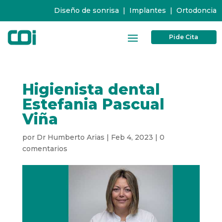
Diseño de sonrisa
|
Implantes
|
Ortodoncia
Pide Cita
Higienista dental
Estefania Pascual
Viña
por
Dr Humberto Arias
|
Feb 4, 2023
|
0
comentarios