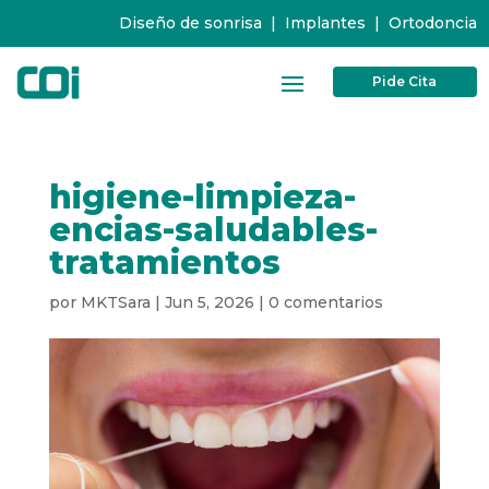
Diseño de sonrisa
|
Implantes
|
Ortodoncia
Pide Cita
higiene-limpieza-
encias-saludables-
tratamientos
por
MKTSara
|
Jun 5, 2026
|
0 comentarios