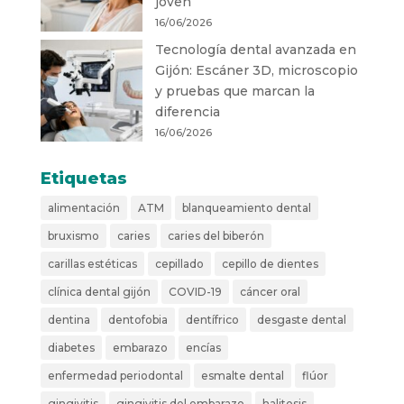
joven
16/06/2026
Tecnología dental avanzada en
Gijón: Escáner 3D, microscopio
y pruebas que marcan la
diferencia
16/06/2026
Etiquetas
alimentación
ATM
blanqueamiento dental
bruxismo
caries
caries del biberón
carillas estéticas
cepillado
cepillo de dientes
clínica dental gijón
COVID-19
cáncer oral
dentina
dentofobia
dentífrico
desgaste dental
diabetes
embarazo
encías
enfermedad periodontal
esmalte dental
flúor
gingivitis
gingivitis del embarazo
halitosis