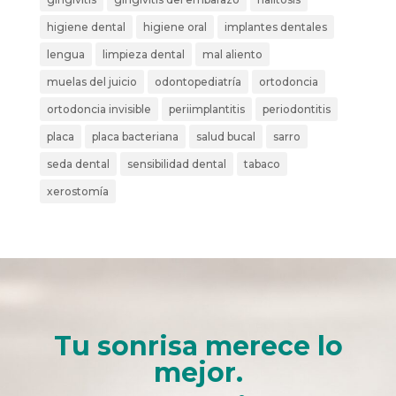
higiene dental
higiene oral
implantes dentales
lengua
limpieza dental
mal aliento
muelas del juicio
odontopediatría
ortodoncia
ortodoncia invisible
periimplantitis
periodontitis
placa
placa bacteriana
salud bucal
sarro
seda dental
sensibilidad dental
tabaco
xerostomía
Tu sonrisa merece lo
mejor.