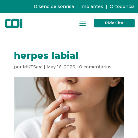
Diseño de sonrisa
|
Implantes
|
Ortodoncia
Pide Cita
herpes labial
por
MKTSara
|
May 16, 2026
|
0 comentarios