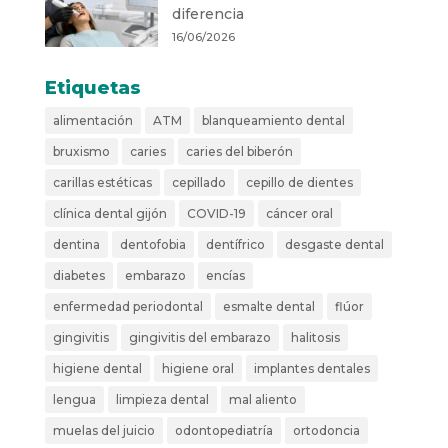
diferencia
16/06/2026
Etiquetas
alimentación
ATM
blanqueamiento dental
bruxismo
caries
caries del biberón
carillas estéticas
cepillado
cepillo de dientes
clínica dental gijón
COVID-19
cáncer oral
dentina
dentofobia
dentífrico
desgaste dental
diabetes
embarazo
encías
enfermedad periodontal
esmalte dental
flúor
gingivitis
gingivitis del embarazo
halitosis
higiene dental
higiene oral
implantes dentales
lengua
limpieza dental
mal aliento
muelas del juicio
odontopediatría
ortodoncia