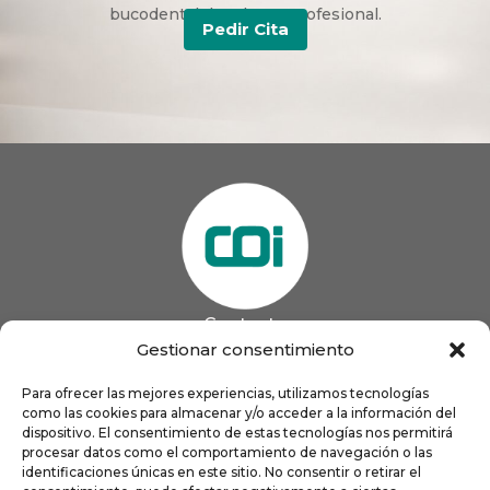
bucodental duradera y profesional.
Pedir Cita
Contacto
985 13 09 41

Gestionar consentimiento
985 33 20 60

coigijon@gmail.com
Para ofrecer las mejores experiencias, utilizamos tecnologías

como las cookies para almacenar y/o acceder a la información del
Horario
Lun
9:00 a 13:00 - 16:00 a 21:00
dispositivo. El consentimiento de estas tecnologías nos permitirá
Mar
9:00 a 13:00 - 16:00 a 20:00
procesar datos como el comportamiento de navegación o las
identificaciones únicas en este sitio. No consentir o retirar el
Mié
9:00 a 14:00 - 16:00 a 19:00