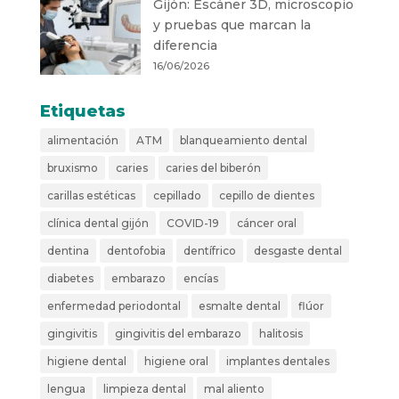
Gijón: Escáner 3D, microscopio
y pruebas que marcan la
diferencia
16/06/2026
Etiquetas
alimentación
ATM
blanqueamiento dental
bruxismo
caries
caries del biberón
carillas estéticas
cepillado
cepillo de dientes
clínica dental gijón
COVID-19
cáncer oral
dentina
dentofobia
dentífrico
desgaste dental
diabetes
embarazo
encías
enfermedad periodontal
esmalte dental
flúor
gingivitis
gingivitis del embarazo
halitosis
higiene dental
higiene oral
implantes dentales
lengua
limpieza dental
mal aliento