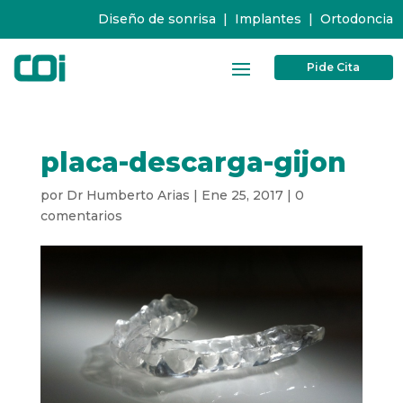
Diseño de sonrisa
|
Implantes
|
Ortodoncia
Pide Cita
placa-descarga-gijon
por
Dr Humberto Arias
|
Ene 25, 2017
|
0
comentarios