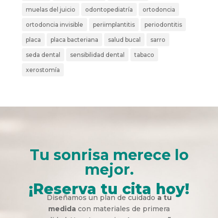
muelas del juicio
odontopediatría
ortodoncia
ortodoncia invisible
periimplantitis
periodontitis
placa
placa bacteriana
salud bucal
sarro
seda dental
sensibilidad dental
tabaco
xerostomía
Tu sonrisa merece lo
mejor.
¡Reserva tu cita hoy!
Diseñamos un plan de cuidado
a tu
medida
con materiales de primera