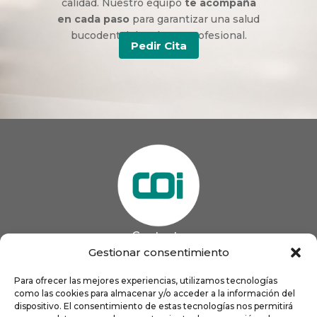
calidad. Nuestro equipo
te acompaña
en cada paso
para garantizar una salud
bucodental duradera y profesional.
Pedir Cita
Contacto
985 13 09 41

Gestionar consentimiento
985 33 20 60

coigijon@gmail.com
Para ofrecer las mejores experiencias, utilizamos tecnologías

como las cookies para almacenar y/o acceder a la información del
Horario
Lun
9:00 a 13:00 - 16:00 a 21:00
dispositivo. El consentimiento de estas tecnologías nos permitirá