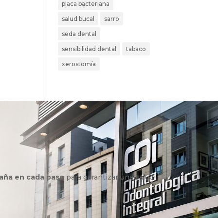
placa bacteriana
salud bucal
sarro
seda dental
sensibilidad dental
tabaco
xerostomía
aña en cada paso
para garantizar una salud