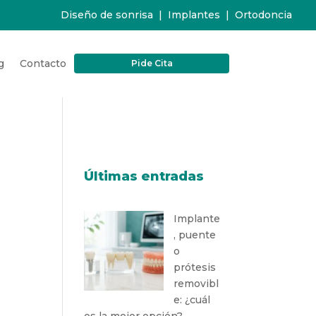
Diseño de sonrisa
|
Implantes
|
Ortodoncia
g
Contacto
Pide Cita
Últimas entradas
Implante
, puente
o
prótesis
removibl
e: ¿cuál
es la mejor opción?