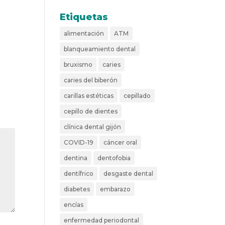
Etiquetas
alimentación
ATM
blanqueamiento dental
bruxismo
caries
caries del biberón
carillas estéticas
cepillado
cepillo de dientes
clínica dental gijón
COVID-19
cáncer oral
dentina
dentofobia
dentífrico
desgaste dental
diabetes
embarazo
encías
enfermedad periodontal