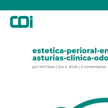
estetica-perioral-e
asturias-clinica-od
por
MKTSara
|
Jun 5, 2026
|
0 comentarios