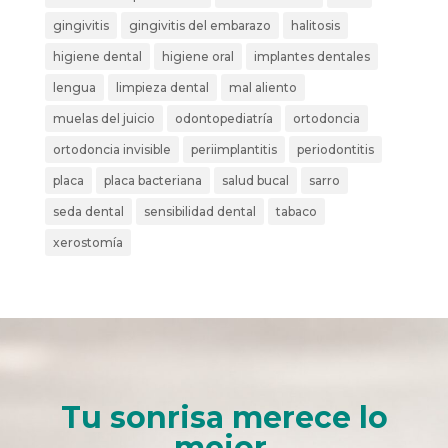
gingivitis
gingivitis del embarazo
halitosis
higiene dental
higiene oral
implantes dentales
lengua
limpieza dental
mal aliento
muelas del juicio
odontopediatría
ortodoncia
ortodoncia invisible
periimplantitis
periodontitis
placa
placa bacteriana
salud bucal
sarro
seda dental
sensibilidad dental
tabaco
xerostomía
Tu sonrisa merece lo
mejor.