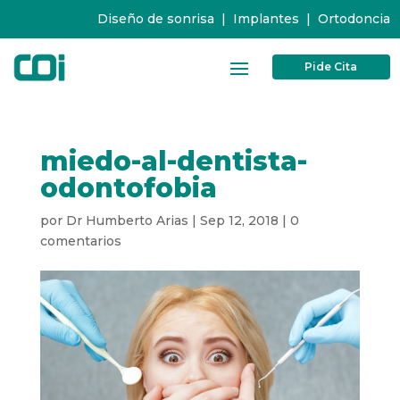
Diseño de sonrisa
|
Implantes
|
Ortodoncia
Pide Cita
miedo-al-dentista-
odontofobia
por
Dr Humberto Arias
|
Sep 12, 2018
|
0
comentarios