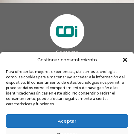
Contacto
985 13 09 41

Gestionar consentimiento
985 33 20 60

coigijon@gmail.com
Para ofrecer las mejores experiencias, utilizamos tecnologías

como las cookies para almacenar y/o acceder a la información del
Horario
Lun
9:00 a 13:00 - 16:00 a 21:00
dispositivo. El consentimiento de estas tecnologías nos permitirá
Mar
9:00 a 13:00 - 16:00 a 20:00
procesar datos como el comportamiento de navegación o las
identificaciones únicas en este sitio. No consentir o retirar el
Mié
9:00 a 14:00 - 16:00 a 19:00
consentimiento, puede afectar negativamente a ciertas
Jue
9:00 a 13:00 - 16:00 a 19:00
características y funciones.
Vie
8:00 a 16:00
Aceptar