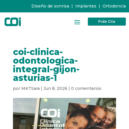
Diseño de sonrisa
|
Implantes
|
Ortodoncia
Pide Cita
coi-clinica-
odontologica-
integral-gijon-
asturias-1
por
MKTSara
|
Jun 8, 2026
|
0 comentarios