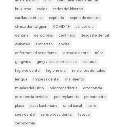
alimentación
ATM
blanqueamiento dental
bruxismo
caries
caries del biberón
carillas estéticas
cepillado
cepillo de dientes
clínica dental gijón
COVID-19
cáncer oral
dentina
dentofobia
dentífrico
desgaste dental
diabetes
embarazo
encías
enfermedad periodontal
esmalte dental
flúor
gingivitis
gingivitis del embarazo
halitosis
higiene dental
higiene oral
implantes dentales
lengua
limpieza dental
mal aliento
muelas del juicio
odontopediatría
ortodoncia
ortodoncia invisible
periimplantitis
periodontitis
placa
placa bacteriana
salud bucal
sarro
seda dental
sensibilidad dental
tabaco
xerostomía