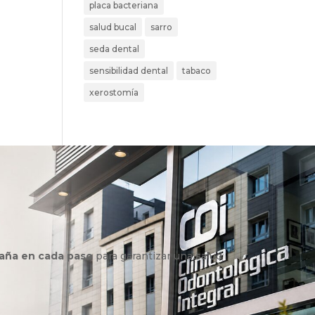
placa bacteriana
salud bucal
sarro
seda dental
sensibilidad dental
tabaco
xerostomía
aña en cada paso
para garantizar una salud