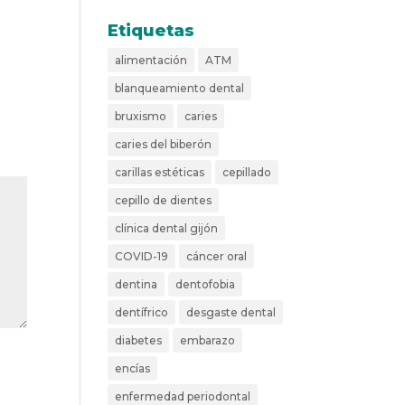
Etiquetas
alimentación
ATM
blanqueamiento dental
bruxismo
caries
caries del biberón
carillas estéticas
cepillado
cepillo de dientes
clínica dental gijón
COVID-19
cáncer oral
dentina
dentofobia
dentífrico
desgaste dental
diabetes
embarazo
encías
enfermedad periodontal