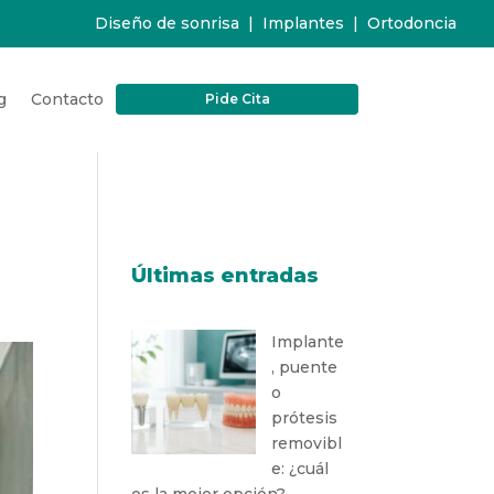
Diseño de sonrisa
|
Implantes
|
Ortodoncia
g
Contacto
Pide Cita
Últimas entradas
Implante
, puente
o
prótesis
removibl
e: ¿cuál
es la mejor opción?