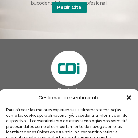
bucodental duradera y profesional.
Pedir Cita
Contacto
985 13 09 41

Gestionar consentimiento
985 33 20 60

coigijon@gmail.com
Para ofrecer las mejores experiencias, utilizamos tecnologías

como las cookies para almacenar y/o acceder a la información del
Horario
Lun
9:00 a 13:00 - 16:00 a 21:00
dispositivo. El consentimiento de estas tecnologías nos permitirá
Mar
9:00 a 13:00 - 16:00 a 20:00
procesar datos como el comportamiento de navegación o las
identificaciones únicas en este sitio. No consentir o retirar el
Mié
9:00 a 14:00 - 16:00 a 19:00
consentimiento, puede afectar negativamente a ciertas