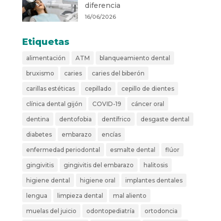
diferencia
16/06/2026
Etiquetas
alimentación
ATM
blanqueamiento dental
bruxismo
caries
caries del biberón
carillas estéticas
cepillado
cepillo de dientes
clínica dental gijón
COVID-19
cáncer oral
dentina
dentofobia
dentífrico
desgaste dental
diabetes
embarazo
encías
enfermedad periodontal
esmalte dental
flúor
gingivitis
gingivitis del embarazo
halitosis
higiene dental
higiene oral
implantes dentales
lengua
limpieza dental
mal aliento
muelas del juicio
odontopediatría
ortodoncia