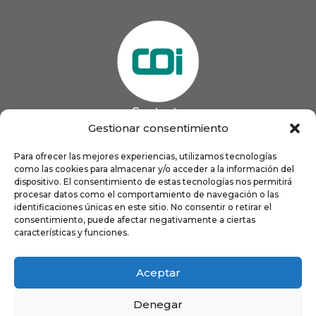
Contacto
985 13 09 41

Gestionar consentimiento
985 33 20 60

coigijon@gmail.com
Para ofrecer las mejores experiencias, utilizamos tecnologías

como las cookies para almacenar y/o acceder a la información del
Horario
Lun
9:00 a 13:00 - 16:00 a 21:00
dispositivo. El consentimiento de estas tecnologías nos permitirá
Mar
9:00 a 13:00 - 16:00 a 20:00
procesar datos como el comportamiento de navegación o las
identificaciones únicas en este sitio. No consentir o retirar el
Mié
9:00 a 14:00 - 16:00 a 19:00
consentimiento, puede afectar negativamente a ciertas
Jue
9:00 a 13:00 - 16:00 a 19:00
características y funciones.
Vie
8:00 a 16:00
Aceptar
Denegar