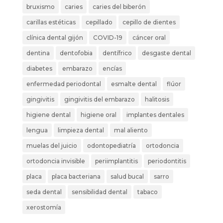
bruxismo
caries
caries del biberón
carillas estéticas
cepillado
cepillo de dientes
clínica dental gijón
COVID-19
cáncer oral
dentina
dentofobia
dentífrico
desgaste dental
diabetes
embarazo
encías
enfermedad periodontal
esmalte dental
flúor
gingivitis
gingivitis del embarazo
halitosis
higiene dental
higiene oral
implantes dentales
lengua
limpieza dental
mal aliento
muelas del juicio
odontopediatría
ortodoncia
ortodoncia invisible
periimplantitis
periodontitis
placa
placa bacteriana
salud bucal
sarro
seda dental
sensibilidad dental
tabaco
xerostomía