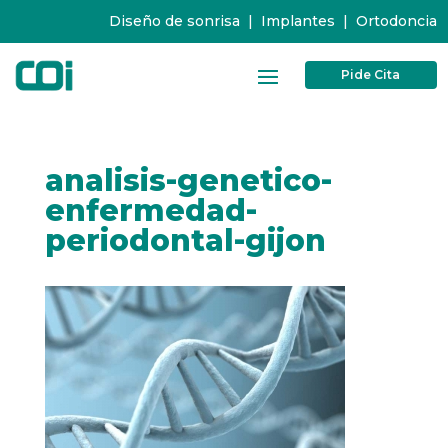
Diseño de sonrisa
|
Implantes
|
Ortodoncia
Pide Cita
analisis-genetico-
enfermedad-
periodontal-gijon