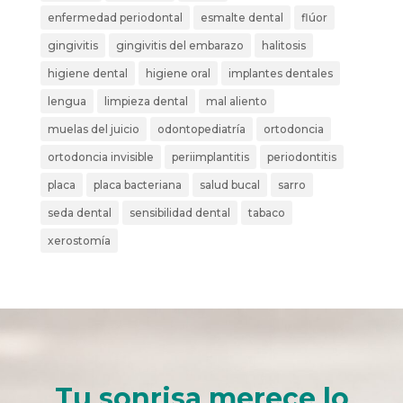
enfermedad periodontal
esmalte dental
flúor
gingivitis
gingivitis del embarazo
halitosis
higiene dental
higiene oral
implantes dentales
lengua
limpieza dental
mal aliento
muelas del juicio
odontopediatría
ortodoncia
ortodoncia invisible
periimplantitis
periodontitis
placa
placa bacteriana
salud bucal
sarro
seda dental
sensibilidad dental
tabaco
xerostomía
Tu sonrisa merece lo