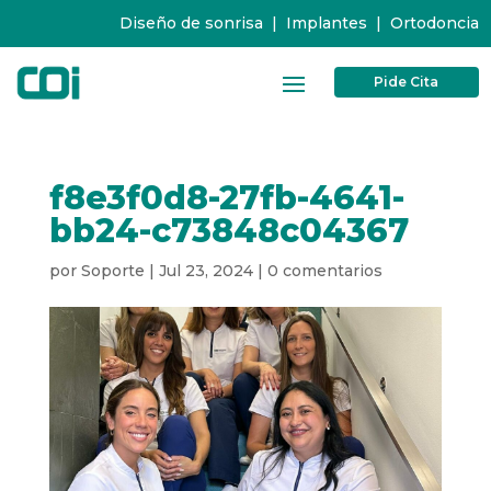
Diseño de sonrisa
|
Implantes
|
Ortodoncia
Pide Cita
f8e3f0d8-27fb-4641-
bb24-c73848c04367
por
Soporte
|
Jul 23, 2024
|
0 comentarios