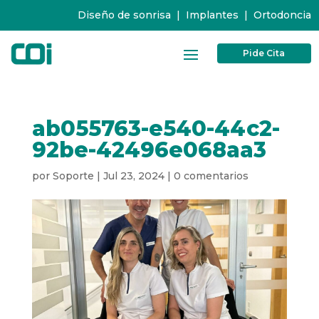
Diseño de sonrisa
|
Implantes
|
Ortodoncia
Pide Cita
ab055763-e540-44c2-
92be-42496e068aa3
por
Soporte
|
Jul 23, 2024
|
0 comentarios