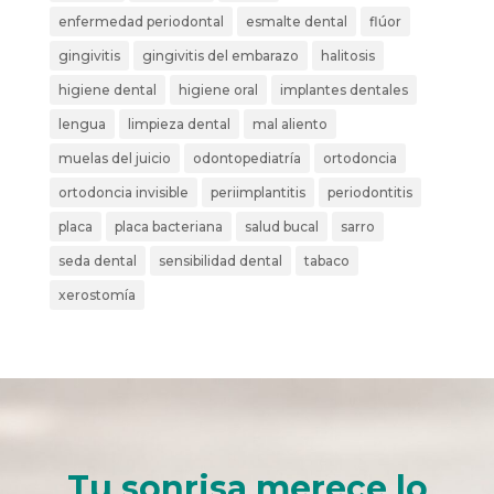
enfermedad periodontal
esmalte dental
flúor
gingivitis
gingivitis del embarazo
halitosis
higiene dental
higiene oral
implantes dentales
lengua
limpieza dental
mal aliento
muelas del juicio
odontopediatría
ortodoncia
ortodoncia invisible
periimplantitis
periodontitis
placa
placa bacteriana
salud bucal
sarro
seda dental
sensibilidad dental
tabaco
xerostomía
Tu sonrisa merece lo