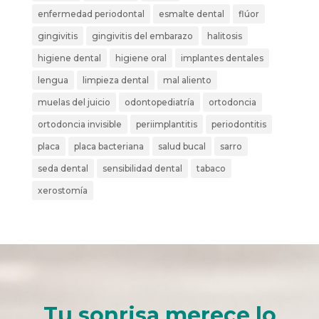
enfermedad periodontal
esmalte dental
flúor
gingivitis
gingivitis del embarazo
halitosis
higiene dental
higiene oral
implantes dentales
lengua
limpieza dental
mal aliento
muelas del juicio
odontopediatría
ortodoncia
ortodoncia invisible
periimplantitis
periodontitis
placa
placa bacteriana
salud bucal
sarro
seda dental
sensibilidad dental
tabaco
xerostomía
Tu sonrisa merece lo