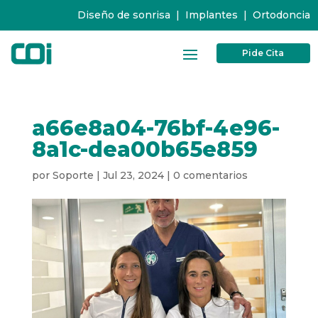
Diseño de sonrisa
|
Implantes
|
Ortodoncia
Pide Cita
a66e8a04-76bf-4e96-
8a1c-dea00b65e859
por
Soporte
|
Jul 23, 2024
|
0 comentarios