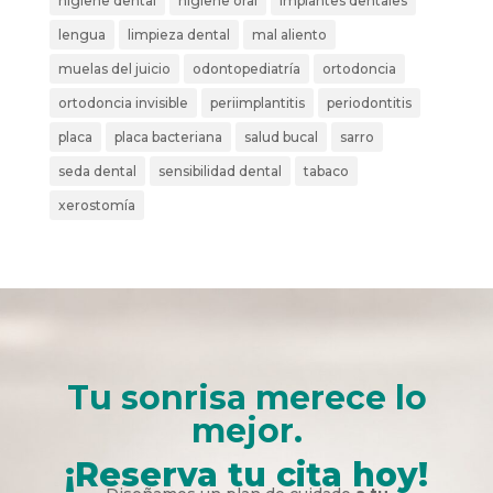
higiene dental
higiene oral
implantes dentales
lengua
limpieza dental
mal aliento
muelas del juicio
odontopediatría
ortodoncia
ortodoncia invisible
periimplantitis
periodontitis
placa
placa bacteriana
salud bucal
sarro
seda dental
sensibilidad dental
tabaco
xerostomía
Tu sonrisa merece lo
mejor.
¡Reserva tu cita hoy!