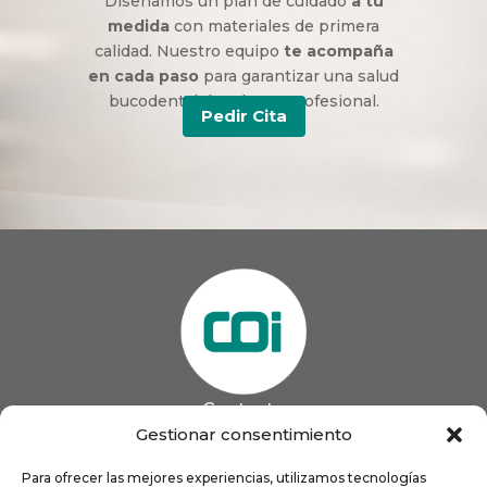
Diseñamos un plan de cuidado
a tu
medida
con materiales de primera
calidad. Nuestro equipo
te acompaña
en cada paso
para garantizar una salud
bucodental duradera y profesional.
Pedir Cita
Contacto
985 13 09 41

Gestionar consentimiento
985 33 20 60

coigijon@gmail.com
Para ofrecer las mejores experiencias, utilizamos tecnologías
