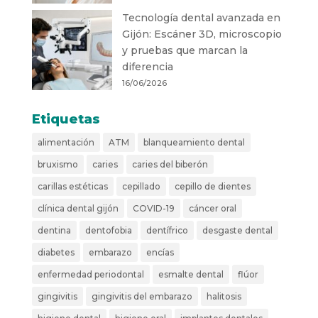
Tecnología dental avanzada en
Gijón: Escáner 3D, microscopio
y pruebas que marcan la
diferencia
16/06/2026
Etiquetas
alimentación
ATM
blanqueamiento dental
bruxismo
caries
caries del biberón
carillas estéticas
cepillado
cepillo de dientes
clínica dental gijón
COVID-19
cáncer oral
dentina
dentofobia
dentífrico
desgaste dental
diabetes
embarazo
encías
enfermedad periodontal
esmalte dental
flúor
gingivitis
gingivitis del embarazo
halitosis