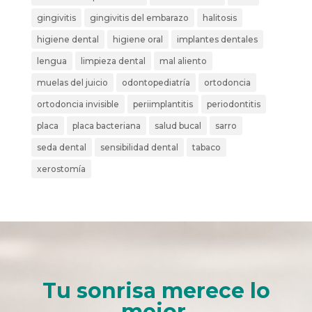
gingivitis
gingivitis del embarazo
halitosis
higiene dental
higiene oral
implantes dentales
lengua
limpieza dental
mal aliento
muelas del juicio
odontopediatría
ortodoncia
ortodoncia invisible
periimplantitis
periodontitis
placa
placa bacteriana
salud bucal
sarro
seda dental
sensibilidad dental
tabaco
xerostomía
Tu sonrisa merece lo
mejor.