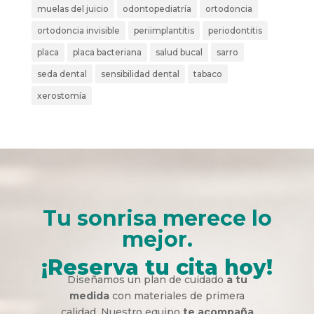
muelas del juicio
odontopediatría
ortodoncia
ortodoncia invisible
periimplantitis
periodontitis
placa
placa bacteriana
salud bucal
sarro
seda dental
sensibilidad dental
tabaco
xerostomía
Tu sonrisa merece lo
mejor.
¡Reserva tu cita hoy!
Diseñamos un plan de cuidado
a tu
medida
con materiales de primera
calidad. Nuestro equipo
te acompaña