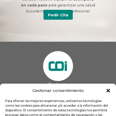
en cada paso
para garantizar una salud
bucodental duradera y profesional.
Pedir Cita
Contacto
985 13 09 41

Gestionar consentimiento
985 33 20 60

coigijon@gmail.com
Para ofrecer las mejores experiencias, utilizamos tecnologías

como las cookies para almacenar y/o acceder a la información del
Horario
Lun
9:00 a 13:00 - 16:00 a 21:00
dispositivo. El consentimiento de estas tecnologías nos permitirá
Mar
9:00 a 13:00 - 16:00 a 20:00
procesar datos como el comportamiento de navegación o las