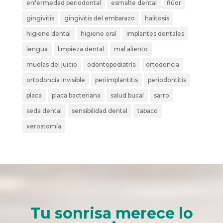
enfermedad periodontal
esmalte dental
flúor
gingivitis
gingivitis del embarazo
halitosis
higiene dental
higiene oral
implantes dentales
lengua
limpieza dental
mal aliento
muelas del juicio
odontopediatría
ortodoncia
ortodoncia invisible
periimplantitis
periodontitis
placa
placa bacteriana
salud bucal
sarro
seda dental
sensibilidad dental
tabaco
xerostomía
Tu sonrisa merece lo