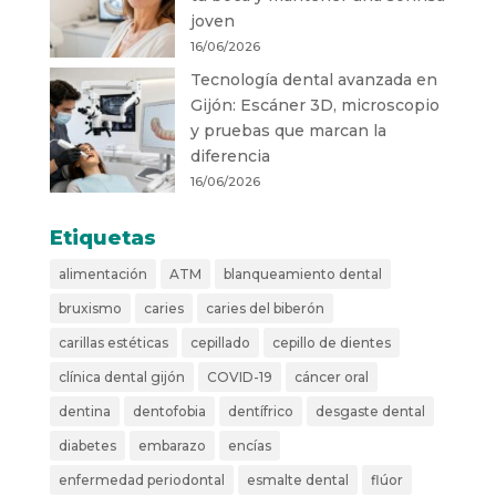
joven
16/06/2026
Tecnología dental avanzada en
Gijón: Escáner 3D, microscopio
y pruebas que marcan la
diferencia
16/06/2026
Etiquetas
alimentación
ATM
blanqueamiento dental
bruxismo
caries
caries del biberón
carillas estéticas
cepillado
cepillo de dientes
clínica dental gijón
COVID-19
cáncer oral
dentina
dentofobia
dentífrico
desgaste dental
diabetes
embarazo
encías
enfermedad periodontal
esmalte dental
flúor