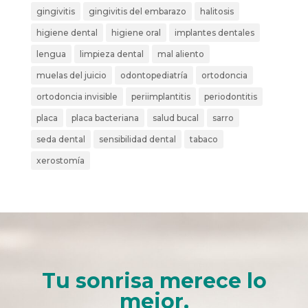
gingivitis
gingivitis del embarazo
halitosis
higiene dental
higiene oral
implantes dentales
lengua
limpieza dental
mal aliento
muelas del juicio
odontopediatría
ortodoncia
ortodoncia invisible
periimplantitis
periodontitis
placa
placa bacteriana
salud bucal
sarro
seda dental
sensibilidad dental
tabaco
xerostomía
Tu sonrisa merece lo
mejor.