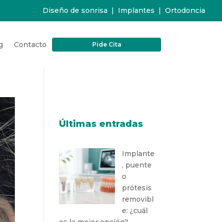
Diseño de sonrisa
|
Implantes
|
Ortodoncia
g
Contacto
Pide Cita
Últimas entradas
Implante
, puente
o
prótesis
removibl
e: ¿cuál
es la mejor opción?