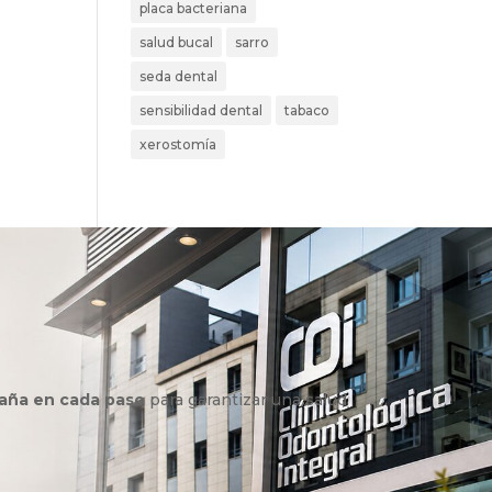
placa bacteriana
salud bucal
sarro
seda dental
sensibilidad dental
tabaco
xerostomía
aña en cada paso
para garantizar una salud