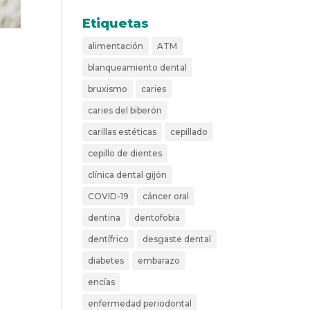
Etiquetas
alimentación
ATM
blanqueamiento dental
bruxismo
caries
caries del biberón
s
carillas estéticas
cepillado
cepillo de dientes
clínica dental gijón
COVID-19
cáncer oral
dentina
dentofobia
dentífrico
desgaste dental
diabetes
embarazo
encías
enfermedad periodontal