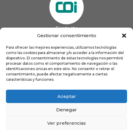
Contacto
985 13 09 41

Gestionar consentimiento
985 33 20 60

coigijon@gmail.com
Para ofrecer las mejores experiencias, utilizamos tecnologías

Horario
como las cookies para almacenar y/o acceder a la información del
Lun
9:00 a 13:00 - 16:00 a 21:00
dispositivo. El consentimiento de estas tecnologías nos permitirá
Mar
9:00 a 13:00 - 16:00 a 20:00
procesar datos como el comportamiento de navegación o las
identificaciones únicas en este sitio. No consentir o retirar el
Mié
9:00 a 14:00 - 16:00 a 19:00
consentimiento, puede afectar negativamente a ciertas
Jue
9:00 a 13:00 - 16:00 a 19:00
características y funciones.
Vie
8:00 a 16:00
Aceptar
Denegar
Ver preferencias