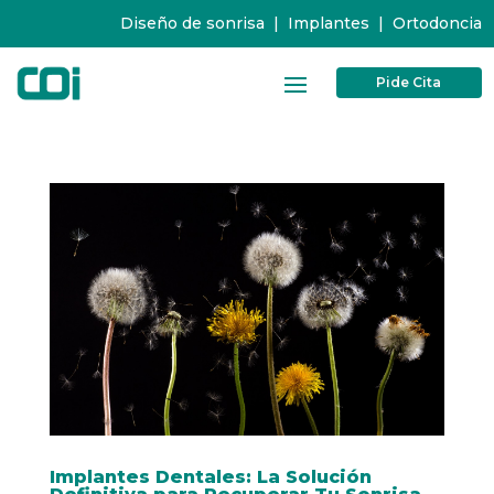
Diseño de sonrisa
|
Implantes
|
Ortodoncia
Pide Cita
Implantes Dentales: La Solución