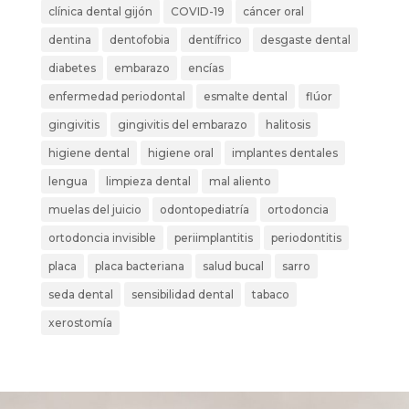
clínica dental gijón
COVID-19
cáncer oral
dentina
dentofobia
dentífrico
desgaste dental
diabetes
embarazo
encías
enfermedad periodontal
esmalte dental
flúor
gingivitis
gingivitis del embarazo
halitosis
higiene dental
higiene oral
implantes dentales
lengua
limpieza dental
mal aliento
muelas del juicio
odontopediatría
ortodoncia
ortodoncia invisible
periimplantitis
periodontitis
placa
placa bacteriana
salud bucal
sarro
seda dental
sensibilidad dental
tabaco
xerostomía