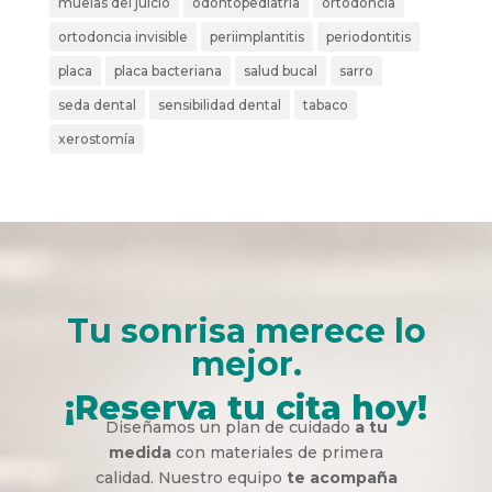
muelas del juicio
odontopediatría
ortodoncia
ortodoncia invisible
periimplantitis
periodontitis
placa
placa bacteriana
salud bucal
sarro
seda dental
sensibilidad dental
tabaco
xerostomía
Tu sonrisa merece lo
mejor.
¡Reserva tu cita hoy!
Diseñamos un plan de cuidado
a tu
medida
con materiales de primera
calidad. Nuestro equipo
te acompaña