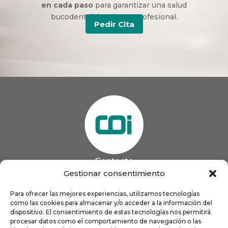
en cada paso
para garantizar una salud
bucodental duradera y profesional.
Pedir Cita
Contacto
985 13 09 41

Gestionar consentimiento
985 33 20 60

coigijon@gmail.com
Para ofrecer las mejores experiencias, utilizamos tecnologías

como las cookies para almacenar y/o acceder a la información del
Horario
Lun
9:00 a 13:00 - 16:00 a 21:00
dispositivo. El consentimiento de estas tecnologías nos permitirá
Mar
9:00 a 13:00 - 16:00 a 20:00
procesar datos como el comportamiento de navegación o las