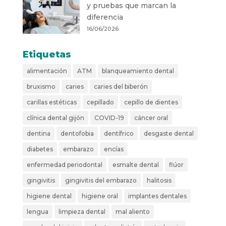
y pruebas que marcan la
diferencia
16/06/2026
Etiquetas
alimentación
ATM
blanqueamiento dental
bruxismo
caries
caries del biberón
carillas estéticas
cepillado
cepillo de dientes
clínica dental gijón
COVID-19
cáncer oral
dentina
dentofobia
dentífrico
desgaste dental
diabetes
embarazo
encías
enfermedad periodontal
esmalte dental
flúor
gingivitis
gingivitis del embarazo
halitosis
higiene dental
higiene oral
implantes dentales
lengua
limpieza dental
mal aliento