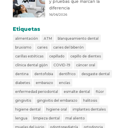
y pruebas que marcan la
diferencia
16/06/2026
Etiquetas
alimentación
ATM
blanqueamiento dental
bruxismo
caries
caries del biberón
carillas estéticas
cepillado
cepillo de dientes
clínica dental gijón
COVID-19
cáncer oral
dentina
dentofobia
dentífrico
desgaste dental
diabetes
embarazo
encías
enfermedad periodontal
esmalte dental
flúor
gingivitis
gingivitis del embarazo
halitosis
higiene dental
higiene oral
implantes dentales
lengua
limpieza dental
mal aliento
muelas del juicio
odontopediatría
ortodoncia