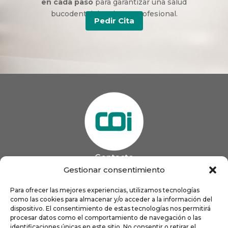
en cada paso
para garantizar una salud
bucodental duradera y profesional.
Pedir Cita
Contacto
985 13 09 41

Gestionar consentimiento
985 33 20 60

coigijon@gmail.com
Para ofrecer las mejores experiencias, utilizamos tecnologías

como las cookies para almacenar y/o acceder a la información del
Horario
Lun
9:00 a 13:00 - 16:00 a 21:00
dispositivo. El consentimiento de estas tecnologías nos permitirá
Mar
9:00 a 13:00 - 16:00 a 20:00
procesar datos como el comportamiento de navegación o las
identificaciones únicas en este sitio. No consentir o retirar el