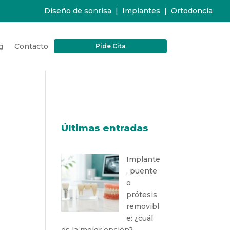
Diseño de sonrisa
|
Implantes
|
Ortodoncia
g
Contacto
Pide Cita
Últimas entradas
Implante
, puente
o
prótesis
removibl
e: ¿cuál
es la mejor opción?