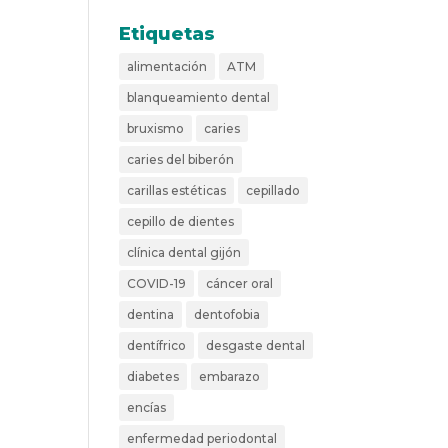
Etiquetas
alimentación
ATM
blanqueamiento dental
bruxismo
caries
caries del biberón
carillas estéticas
cepillado
cepillo de dientes
clínica dental gijón
COVID-19
cáncer oral
dentina
dentofobia
dentífrico
desgaste dental
diabetes
embarazo
encías
enfermedad periodontal