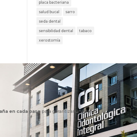
placa bacteriana
salud bucal
sarro
seda dental
sensibilidad dental
tabaco
xerostomía
aña en cada paso
para garantizar una salud