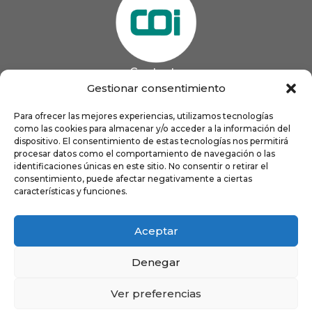
Contacto
985 13 09 41

Gestionar consentimiento
985 33 20 60

coigijon@gmail.com
Para ofrecer las mejores experiencias, utilizamos tecnologías

como las cookies para almacenar y/o acceder a la información del
Horario
Lun
9:00 a 13:00 - 16:00 a 21:00
dispositivo. El consentimiento de estas tecnologías nos permitirá
Mar
9:00 a 13:00 - 16:00 a 20:00
procesar datos como el comportamiento de navegación o las
identificaciones únicas en este sitio. No consentir o retirar el
Mié
9:00 a 14:00 - 16:00 a 19:00
consentimiento, puede afectar negativamente a ciertas
Jue
9:00 a 13:00 - 16:00 a 19:00
características y funciones.
Vie
8:00 a 16:00
Aceptar
Denegar
Ver preferencias