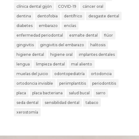
clínica dental gijón
COVID-19
cáncer oral
dentina
dentofobia
dentífrico
desgaste dental
diabetes
embarazo
encías
enfermedad periodontal
esmalte dental
flúor
gingivitis
gingivitis del embarazo
halitosis
higiene dental
higiene oral
implantes dentales
lengua
limpieza dental
mal aliento
muelas del juicio
odontopediatría
ortodoncia
ortodoncia invisible
periimplantitis
periodontitis
placa
placa bacteriana
salud bucal
sarro
seda dental
sensibilidad dental
tabaco
xerostomía