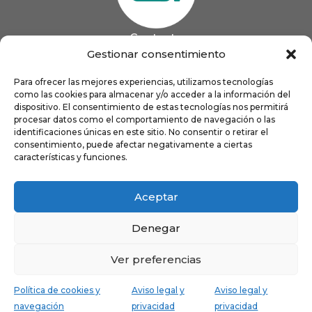
Contacto
985 13 09 41

Gestionar consentimiento
985 33 20 60

coigijon@gmail.com
Para ofrecer las mejores experiencias, utilizamos tecnologías

como las cookies para almacenar y/o acceder a la información del
Horario
Lun
9:00 a 13:00 - 16:00 a 21:00
dispositivo. El consentimiento de estas tecnologías nos permitirá
Mar
9:00 a 13:00 - 16:00 a 20:00
procesar datos como el comportamiento de navegación o las
identificaciones únicas en este sitio. No consentir o retirar el
Mié
9:00 a 14:00 - 16:00 a 19:00
consentimiento, puede afectar negativamente a ciertas
Jue
9:00 a 13:00 - 16:00 a 19:00
características y funciones.
Vie
8:00 a 16:00
Aceptar
Denegar
Ver preferencias
Política de cookies y
Aviso legal y
Aviso legal y
navegación
privacidad
privacidad