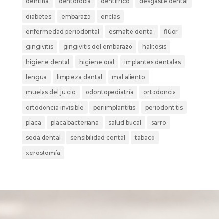
dentina
dentofobia
dentífrico
desgaste dental
diabetes
embarazo
encías
enfermedad periodontal
esmalte dental
flúor
gingivitis
gingivitis del embarazo
halitosis
higiene dental
higiene oral
implantes dentales
lengua
limpieza dental
mal aliento
muelas del juicio
odontopediatría
ortodoncia
ortodoncia invisible
periimplantitis
periodontitis
placa
placa bacteriana
salud bucal
sarro
seda dental
sensibilidad dental
tabaco
xerostomía