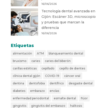
16/06/2026
Tecnología dental avanzada en
Gijón: Escáner 3D, microscopio
y pruebas que marcan la
diferencia
16/06/2026
Etiquetas
alimentación
ATM
blanqueamiento dental
bruxismo
caries
caries del biberón
carillas estéticas
cepillado
cepillo de dientes
clínica dental gijón
COVID-19
cáncer oral
dentina
dentofobia
dentífrico
desgaste dental
diabetes
embarazo
encías
enfermedad periodontal
esmalte dental
flúor
gingivitis
gingivitis del embarazo
halitosis