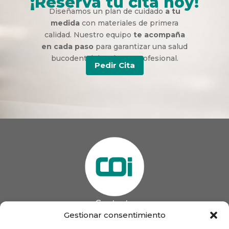
¡Reserva tu cita hoy!
Diseñamos un plan de cuidado
a tu
medida
con materiales de primera
calidad. Nuestro equipo
te acompaña
en cada paso
para garantizar una salud
bucodental duradera y profesional.
Pedir Cita
Contacto
985 13 09 41

Gestionar consentimiento
985 33 20 60
