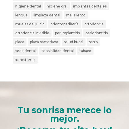
higiene dental
higiene oral
implantes dentales
lengua
limpieza dental
mal aliento
muelas del juicio
odontopediatría
ortodoncia
ortodoncia invisible
periimplantitis
periodontitis
placa
placa bacteriana
salud bucal
sarro
seda dental
sensibilidad dental
tabaco
xerostomía
Tu sonrisa merece lo
mejor.