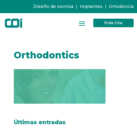
Diseño de sonrisa
|
Implantes
|
Ortodoncia
Pide Cita
Orthodontics
Últimas entradas