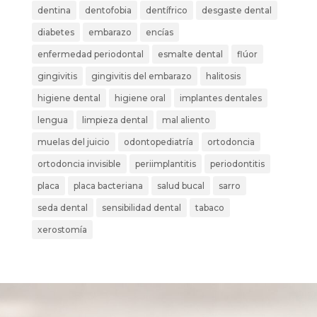
dentina
dentofobia
dentífrico
desgaste dental
diabetes
embarazo
encías
enfermedad periodontal
esmalte dental
flúor
gingivitis
gingivitis del embarazo
halitosis
higiene dental
higiene oral
implantes dentales
lengua
limpieza dental
mal aliento
muelas del juicio
odontopediatría
ortodoncia
ortodoncia invisible
periimplantitis
periodontitis
placa
placa bacteriana
salud bucal
sarro
seda dental
sensibilidad dental
tabaco
xerostomía