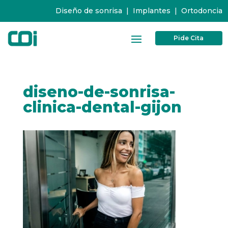
Diseño de sonrisa
|
Implantes
|
Ortodoncia
Pide Cita
diseno-de-sonrisa-
clinica-dental-gijon