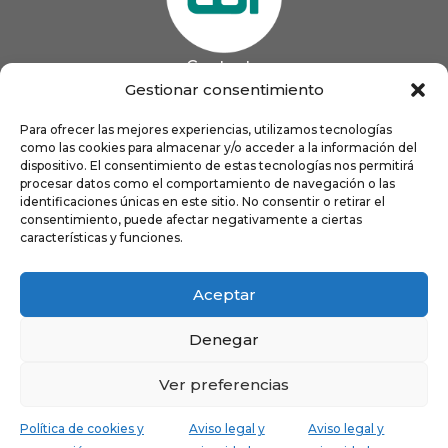
Contacto
985 13 09 41

Gestionar consentimiento
985 33 20 60

coigijon@gmail.com
Para ofrecer las mejores experiencias, utilizamos tecnologías

como las cookies para almacenar y/o acceder a la información del
Horario
Lun
9:00 a 13:00 - 16:00 a 21:00
dispositivo. El consentimiento de estas tecnologías nos permitirá
Mar
9:00 a 13:00 - 16:00 a 20:00
procesar datos como el comportamiento de navegación o las
identificaciones únicas en este sitio. No consentir o retirar el
Mié
9:00 a 14:00 - 16:00 a 19:00
consentimiento, puede afectar negativamente a ciertas
Jue
9:00 a 13:00 - 16:00 a 19:00
características y funciones.
Vie
8:00 a 16:00
Aceptar
Denegar
Ver preferencias
Política de cookies y
Aviso legal y
Aviso legal y