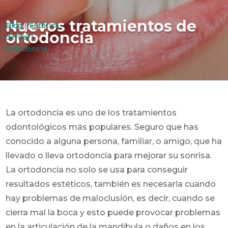
Nuevos tratamientos de
Blog
|
Estética
20/06/2015
ortodoncia
dental
|
Ortodoncia
La ortodoncia es uno de los tratamientos
odontológicos más populares. Seguro que has
conocido a alguna persona, familiar, o amigo, que ha
llevado o lleva ortodoncia para mejorar su sonrisa.
La ortodoncia no solo se usa para conseguir
resultados estéticos, también es necesaria cuando
hay problemas de maloclusión, es decir, cuando se
cierra mal la boca y esto puede provocar problemas
en la articulación de la mandíbula o daños en los