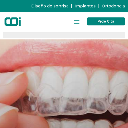
Diseño de sonrisa
|
Implantes
|
Ortodoncia
Pide Cita
0%
0%