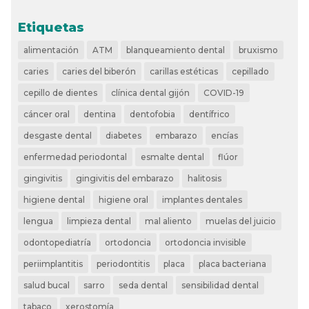
Etiquetas
alimentación
ATM
blanqueamiento dental
bruxismo
caries
caries del biberón
carillas estéticas
cepillado
cepillo de dientes
clínica dental gijón
COVID-19
cáncer oral
dentina
dentofobia
dentífrico
desgaste dental
diabetes
embarazo
encías
enfermedad periodontal
esmalte dental
flúor
gingivitis
gingivitis del embarazo
halitosis
higiene dental
higiene oral
implantes dentales
lengua
limpieza dental
mal aliento
muelas del juicio
odontopediatría
ortodoncia
ortodoncia invisible
periimplantitis
periodontitis
placa
placa bacteriana
salud bucal
sarro
seda dental
sensibilidad dental
tabaco
xerostomía