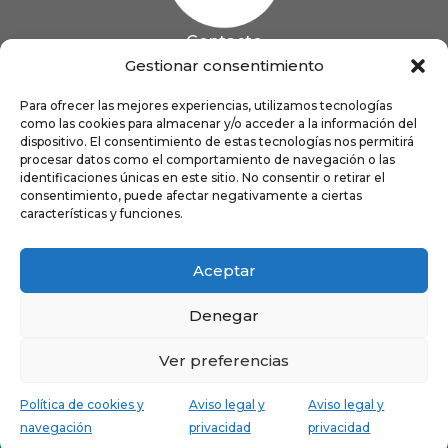
Contacto
985 13 09 41

Gestionar consentimiento
985 33 20 60

coigijon@gmail.com
Para ofrecer las mejores experiencias, utilizamos tecnologías

como las cookies para almacenar y/o acceder a la información del
Horario
Lun
9:00 a 13:00 - 16:00 a 21:00
dispositivo. El consentimiento de estas tecnologías nos permitirá
Mar
9:00 a 13:00 - 16:00 a 20:00
procesar datos como el comportamiento de navegación o las
identificaciones únicas en este sitio. No consentir o retirar el
Mié
9:00 a 14:00 - 16:00 a 19:00
consentimiento, puede afectar negativamente a ciertas
Jue
9:00 a 13:00 - 16:00 a 19:00
características y funciones.
Vie
8:00 a 16:00
Aceptar
Denegar
Ver preferencias
Política de cookies y
Aviso legal y
Aviso legal y
navegación
privacidad
privacidad
Avenida de Pablo Iglesias, 40. Gijón
