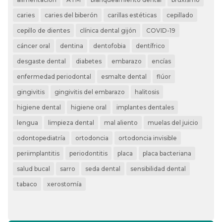
caries
caries del biberón
carillas estéticas
cepillado
cepillo de dientes
clínica dental gijón
COVID-19
cáncer oral
dentina
dentofobia
dentífrico
desgaste dental
diabetes
embarazo
encías
enfermedad periodontal
esmalte dental
flúor
gingivitis
gingivitis del embarazo
halitosis
higiene dental
higiene oral
implantes dentales
lengua
limpieza dental
mal aliento
muelas del juicio
odontopediatría
ortodoncia
ortodoncia invisible
periimplantitis
periodontitis
placa
placa bacteriana
salud bucal
sarro
seda dental
sensibilidad dental
tabaco
xerostomía