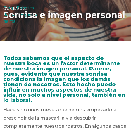
Blog
|
Estética
07/06/2022
Sonrisa e imagen personal
dental
|
Higiene
dental
Todos sabemos que el aspecto de
nuestra boca es un factor determinante
de nuestra imagen personal. Parece,
pues, evidente que nuestra sonrisa
condiciona la imagen que los demás
tienen de nosotros. Este hecho puede
influir en muchos aspectos de nuestra
vida, no solo a nivel personal, también en
lo laboral.
Hace solo unos meses que hemos empezado a
prescindir de la mascarilla y a descubrir
completamente nuestros rostros. En algunos casos