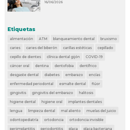
16/06/2026
Etiquetas
alimentación
ATM
blanqueamiento dental
bruxismo
caries
caries del biberón
carillas estéticas
cepillado
cepillo de dientes
clínica dental gijón
COVID-19
cáncer oral
dentina
dentofobia
dentífrico
desgaste dental
diabetes
embarazo
encías
enfermedad periodontal
esmalte dental
flúor
gingivitis
gingivitis del embarazo
halitosis
higiene dental
higiene oral
implantes dentales
lengua
limpieza dental
mal aliento
muelas del juicio
odontopediatría
ortodoncia
ortodoncia invisible
periimplantitis
periodontitis
placa
placa bacteriana