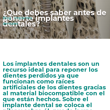
¿Que debes saber antes de
ponerte implantes
Blog
|
Implantes
10/04/2018
dentales?
dentales
Los
implantes dentales
son un
recurso ideal para reponer los
dientes perdidos ya que
funcionan como raíces
artificiales de los dientes gracias
al material biocompatible con el
que están hechos. Sobre el
implante dental se coloca el