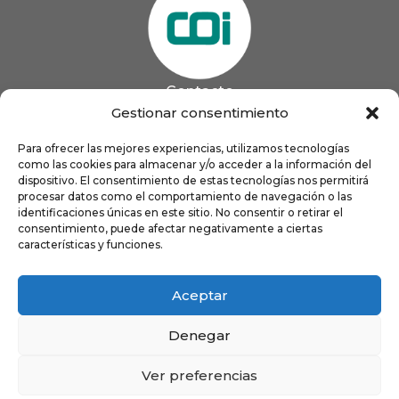
Contacto
985 13 09 41

Gestionar consentimiento
985 33 20 60

coigijon@gmail.com
Para ofrecer las mejores experiencias, utilizamos tecnologías

como las cookies para almacenar y/o acceder a la información del
Horario
Lun
9:00 a 13:00 - 16:00 a 21:00
dispositivo. El consentimiento de estas tecnologías nos permitirá
Mar
9:00 a 13:00 - 16:00 a 20:00
procesar datos como el comportamiento de navegación o las
identificaciones únicas en este sitio. No consentir o retirar el
Mié
9:00 a 14:00 - 16:00 a 19:00
consentimiento, puede afectar negativamente a ciertas
Jue
9:00 a 13:00 - 16:00 a 19:00
características y funciones.
Vie
8:00 a 16:00
Aceptar
Denegar
Ver preferencias