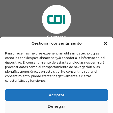
Contacto
985 13 09 41

Gestionar consentimiento
985 33 20 60

coigijon@gmail.com
Para ofrecer las mejores experiencias, utilizamos tecnologías

como las cookies para almacenar y/o acceder a la información del
Horario
Lun
9:00 a 13:00 - 16:00 a 21:00
dispositivo. El consentimiento de estas tecnologías nos permitirá
Mar
9:00 a 13:00 - 16:00 a 20:00
procesar datos como el comportamiento de navegación o las
identificaciones únicas en este sitio. No consentir o retirar el
Mié
9:00 a 14:00 - 16:00 a 19:00
consentimiento, puede afectar negativamente a ciertas
Jue
9:00 a 13:00 - 16:00 a 19:00
características y funciones.
Vie
8:00 a 16:00
Aceptar
Denegar