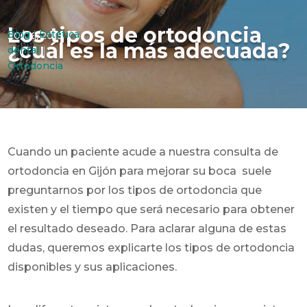
Los tipos de ortodoncia
Blog
|
Estética
20/06/2015
¿cuál es la más adecuada?
dental
|
Ortodoncia
Cuando un paciente acude a nuestra consulta de
ortodoncia en Gijón para mejorar su boca suele
preguntarnos por los tipos de ortodoncia que
existen y el tiempo que será necesario para obtener
el resultado deseado. Para aclarar alguna de estas
dudas, queremos explicarte los tipos de ortodoncia
disponibles y sus aplicaciones.