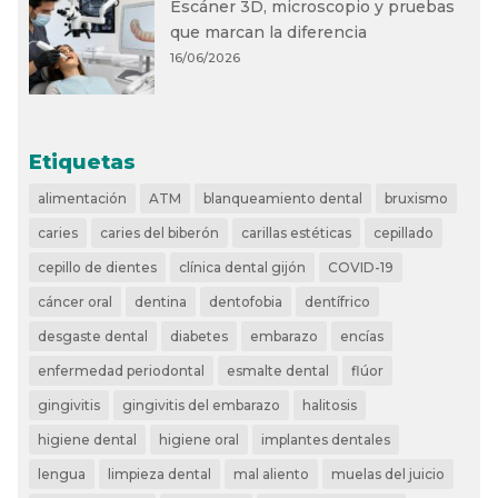
Escáner 3D, microscopio y pruebas
que marcan la diferencia
16/06/2026
Etiquetas
alimentación
ATM
blanqueamiento dental
bruxismo
caries
caries del biberón
carillas estéticas
cepillado
cepillo de dientes
clínica dental gijón
COVID-19
cáncer oral
dentina
dentofobia
dentífrico
desgaste dental
diabetes
embarazo
encías
enfermedad periodontal
esmalte dental
flúor
gingivitis
gingivitis del embarazo
halitosis
higiene dental
higiene oral
implantes dentales
lengua
limpieza dental
mal aliento
muelas del juicio