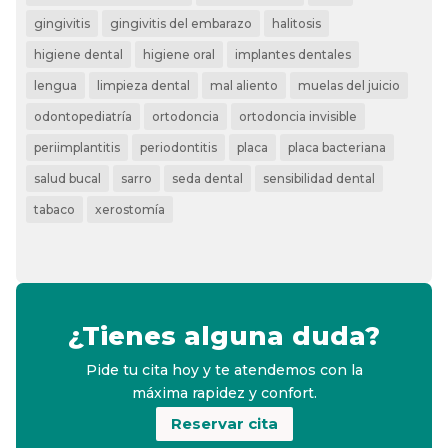
gingivitis
gingivitis del embarazo
halitosis
higiene dental
higiene oral
implantes dentales
lengua
limpieza dental
mal aliento
muelas del juicio
odontopediatría
ortodoncia
ortodoncia invisible
periimplantitis
periodontitis
placa
placa bacteriana
salud bucal
sarro
seda dental
sensibilidad dental
tabaco
xerostomía
¿Tienes alguna duda?
Pide tu cita hoy y te atendemos con la
máxima rapidez y confort.
Reservar cita