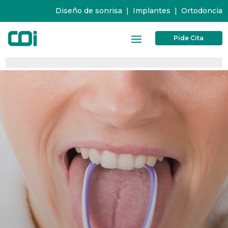
Diseño de sonrisa
|
Implantes
|
Ortodoncia
Pide Cita
0%