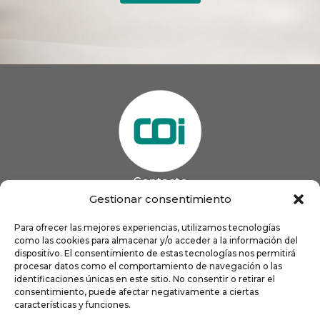
Contacto
985 13 09 41

Gestionar consentimiento
985 33 20 60

coigijon@gmail.com
Para ofrecer las mejores experiencias, utilizamos tecnologías

como las cookies para almacenar y/o acceder a la información del
Horario
Lun
9:00 a 13:00 - 16:00 a 21:00
dispositivo. El consentimiento de estas tecnologías nos permitirá
Mar
9:00 a 13:00 - 16:00 a 20:00
procesar datos como el comportamiento de navegación o las
identificaciones únicas en este sitio. No consentir o retirar el
Mié
9:00 a 14:00 - 16:00 a 19:00
consentimiento, puede afectar negativamente a ciertas
Jue
9:00 a 13:00 - 16:00 a 19:00
características y funciones.
Vie
8:00 a 16:00