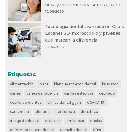
boca y mantener una sonrisa joven
16/06/2026
Tecnología dental avanzada en Gijón:
Escáner 3D, microscopio y pruebas
que marcan la diferencia
16/06/2026
Etiquetas
alimentación
ATM
blanqueamiento dental
bruxismo
caries
caries del biberón
carillas estéticas
cepillado
cepillo de dientes
clínica dental gijón
COVID-19
cáncer oral
dentina
dentofobia
dentífrico
desgaste dental
diabetes
embarazo
encías
enfermedad periodontal
esmalte dental
flúor