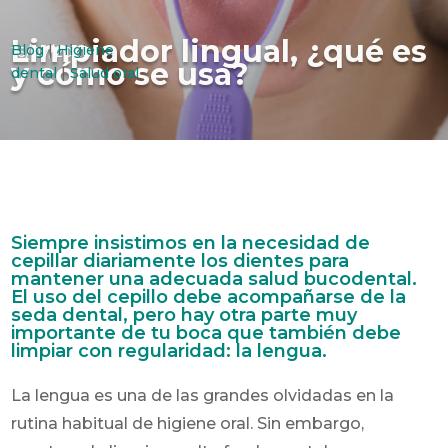
Limpiador lingual, ¿qué es
Blog
|
Higiene
16/07/2020
y cómo se usa?
dental
|
Salud oral
Siempre insistimos en la necesidad de
cepillar diariamente los dientes para
mantener una adecuada salud bucodental.
El uso del cepillo debe acompañarse de la
seda dental, pero hay otra parte muy
importante de tu boca que también debe
limpiar con regularidad: la lengua.
La lengua es una de las grandes olvidadas en la
rutina habitual de higiene oral. Sin embargo,