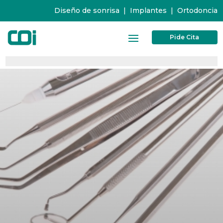
Diseño de sonrisa
|
Implantes
|
Ortodoncia
Pide Cita
0%