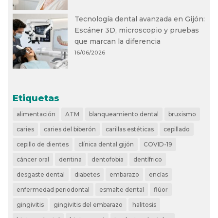
Tecnología dental avanzada en Gijón:
Escáner 3D, microscopio y pruebas
que marcan la diferencia
16/06/2026
Etiquetas
alimentación
ATM
blanqueamiento dental
bruxismo
caries
caries del biberón
carillas estéticas
cepillado
cepillo de dientes
clínica dental gijón
COVID-19
cáncer oral
dentina
dentofobia
dentífrico
desgaste dental
diabetes
embarazo
encías
enfermedad periodontal
esmalte dental
flúor
gingivitis
gingivitis del embarazo
halitosis