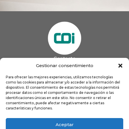
Contacto
985 13 09 41

Gestionar consentimiento
985 33 20 60

coigijon@gmail.com
Para ofrecer las mejores experiencias, utilizamos tecnologías

como las cookies para almacenar y/o acceder a la información del
Horario
Lun
9:00 a 13:00 - 16:00 a 21:00
dispositivo. El consentimiento de estas tecnologías nos permitirá
Mar
9:00 a 13:00 - 16:00 a 20:00
procesar datos como el comportamiento de navegación o las
identificaciones únicas en este sitio. No consentir o retirar el
Mié
9:00 a 14:00 - 16:00 a 19:00
consentimiento, puede afectar negativamente a ciertas
Jue
9:00 a 13:00 - 16:00 a 19:00
características y funciones.
Vie
8:00 a 16:00
Aceptar