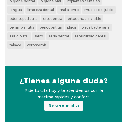
higiene dental
higiene oral
implantes dentales
lengua
limpieza dental
mal aliento
muelas del juicio
odontopediatría
ortodoncia
ortodoncia invisible
periimplantitis
periodontitis
placa
placa bacteriana
salud bucal
sarro
seda dental
sensibilidad dental
tabaco
xerostomía
¿Tienes alguna duda?
Pide tu cita hoy y te atendemos con la
máxima rapidez y confort.
Reservar cita