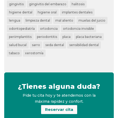
gingivitis
gingivitis del embarazo
halitosis
higiene dental
higiene oral
implantes dentales
lengua
limpieza dental
mal aliento
muelas del juicio
odontopediatría
ortodoncia
ortodoncia invisible
periimplantitis
periodontitis
placa
placa bacteriana
salud bucal
sarro
seda dental
sensibilidad dental
tabaco
xerostomía
¿Tienes alguna duda?
Pide tu cita hoy y te atendemos con la
máxima rapidez y confort.
Reservar cita