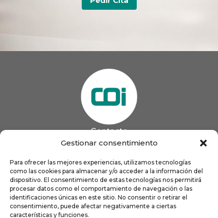
Pedir Cita
Contacto
985 13 09 41

Gestionar consentimiento
985 33 20 60

coigijon@gmail.com
Para ofrecer las mejores experiencias, utilizamos tecnologías

como las cookies para almacenar y/o acceder a la información del
Horario
Lun
9:00 a 13:00 - 16:00 a 21:00
dispositivo. El consentimiento de estas tecnologías nos permitirá
Mar
9:00 a 13:00 - 16:00 a 20:00
procesar datos como el comportamiento de navegación o las
identificaciones únicas en este sitio. No consentir o retirar el
Mié
9:00 a 14:00 - 16:00 a 19:00
consentimiento, puede afectar negativamente a ciertas
Jue
9:00 a 13:00 - 16:00 a 19:00
características y funciones.