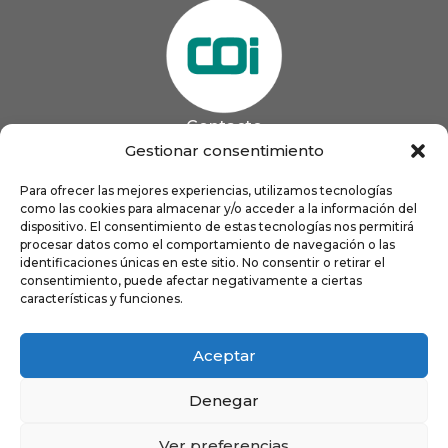
Contacto
985 13 09 41

Gestionar consentimiento
985 33 20 60

coigijon@gmail.com
Para ofrecer las mejores experiencias, utilizamos tecnologías

como las cookies para almacenar y/o acceder a la información del
Horario
Lun
9:00 a 13:00 - 16:00 a 21:00
dispositivo. El consentimiento de estas tecnologías nos permitirá
Mar
9:00 a 13:00 - 16:00 a 20:00
procesar datos como el comportamiento de navegación o las
identificaciones únicas en este sitio. No consentir o retirar el
Mié
9:00 a 14:00 - 16:00 a 19:00
consentimiento, puede afectar negativamente a ciertas
Jue
9:00 a 13:00 - 16:00 a 19:00
características y funciones.
Vie
8:00 a 16:00
Aceptar
Denegar
Ver preferencias