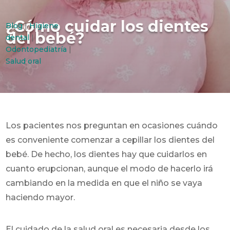
¿Cómo cuidar los dientes
Blog
|
Higiene
20/06/2015
del bebé?
dental
|
Odontopediatría
|
Salud oral
Los pacientes nos preguntan en ocasiones cuándo
es conveniente comenzar a cepillar los dientes del
bebé. De hecho, los dientes hay que cuidarlos en
cuanto erupcionan, aunque el modo de hacerlo irá
cambiando en la medida en que el niño se vaya
haciendo mayor.
El cuidado de la salud oral es necesaria desde los