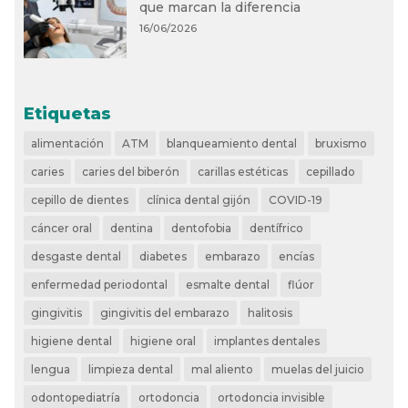
que marcan la diferencia
16/06/2026
Etiquetas
alimentación
ATM
blanqueamiento dental
bruxismo
caries
caries del biberón
carillas estéticas
cepillado
cepillo de dientes
clínica dental gijón
COVID-19
cáncer oral
dentina
dentofobia
dentífrico
desgaste dental
diabetes
embarazo
encías
enfermedad periodontal
esmalte dental
flúor
gingivitis
gingivitis del embarazo
halitosis
higiene dental
higiene oral
implantes dentales
lengua
limpieza dental
mal aliento
muelas del juicio
odontopediatría
ortodoncia
ortodoncia invisible