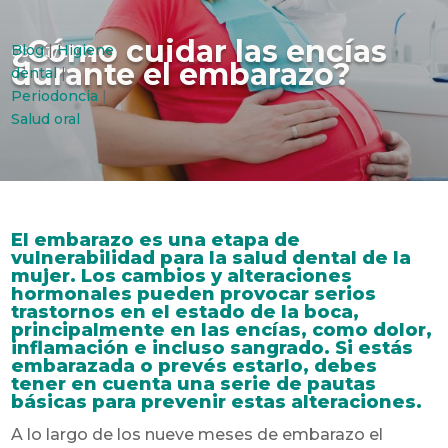
¿Cómo cuidar las encías
Blog
|
Higiene
09/03/2022
durante el embarazo?
dental
|
Periodoncia
|
Salud oral
El embarazo es una etapa de
vulnerabilidad para la salud dental de la
mujer. Los cambios y alteraciones
hormonales pueden provocar serios
trastornos en el estado de la boca,
principalmente en las encías, como dolor,
inflamación e incluso sangrado. Si estás
embarazada o prevés estarlo, debes
tener en cuenta una serie de pautas
básicas para prevenir estas alteraciones.
A lo largo de los nueve meses de embarazo el