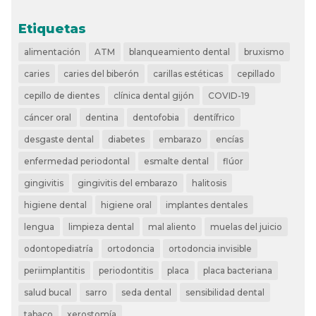
Etiquetas
alimentación
ATM
blanqueamiento dental
bruxismo
caries
caries del biberón
carillas estéticas
cepillado
cepillo de dientes
clínica dental gijón
COVID-19
cáncer oral
dentina
dentofobia
dentífrico
desgaste dental
diabetes
embarazo
encías
enfermedad periodontal
esmalte dental
flúor
gingivitis
gingivitis del embarazo
halitosis
higiene dental
higiene oral
implantes dentales
lengua
limpieza dental
mal aliento
muelas del juicio
odontopediatría
ortodoncia
ortodoncia invisible
periimplantitis
periodontitis
placa
placa bacteriana
salud bucal
sarro
seda dental
sensibilidad dental
tabaco
xerostomía