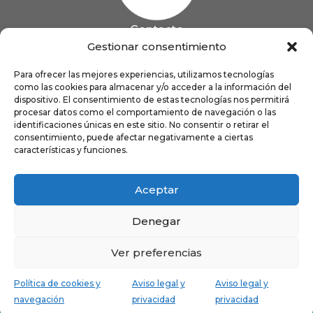
Contacto
985 13 09 41

Gestionar consentimiento
985 33 20 60

coigijon@gmail.com
Para ofrecer las mejores experiencias, utilizamos tecnologías

como las cookies para almacenar y/o acceder a la información del
Horario
Lun
9:00 a 13:00 - 16:00 a 21:00
dispositivo. El consentimiento de estas tecnologías nos permitirá
Mar
9:00 a 13:00 - 16:00 a 20:00
procesar datos como el comportamiento de navegación o las
identificaciones únicas en este sitio. No consentir o retirar el
Mié
9:00 a 14:00 - 16:00 a 19:00
consentimiento, puede afectar negativamente a ciertas
Jue
9:00 a 13:00 - 16:00 a 19:00
características y funciones.
Vie
8:00 a 16:00
Aceptar
Denegar
Ver preferencias
Política de cookies y
Aviso legal y
Aviso legal y
navegación
privacidad
privacidad
Avenida de Pablo Iglesias, 40. Gijón
