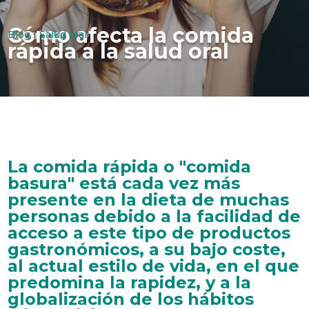
Cómo afecta la comida
Blog
|
Salud oral
04/08/2021
rápida a la salud oral
La comida rápida o "comida
basura" está cada vez más
presente en la dieta de muchas
personas debido a la facilidad de
acceso a este tipo de productos
gastronómicos, a su bajo coste,
al actual estilo de vida, en el que
predomina la rapidez, y a la
globalización de los hábitos