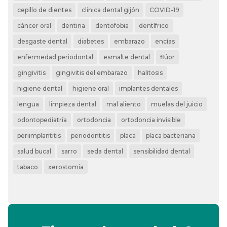
cepillo de dientes
clínica dental gijón
COVID-19
cáncer oral
dentina
dentofobia
dentífrico
desgaste dental
diabetes
embarazo
encías
enfermedad periodontal
esmalte dental
flúor
gingivitis
gingivitis del embarazo
halitosis
higiene dental
higiene oral
implantes dentales
lengua
limpieza dental
mal aliento
muelas del juicio
odontopediatría
ortodoncia
ortodoncia invisible
periimplantitis
periodontitis
placa
placa bacteriana
salud bucal
sarro
seda dental
sensibilidad dental
tabaco
xerostomía