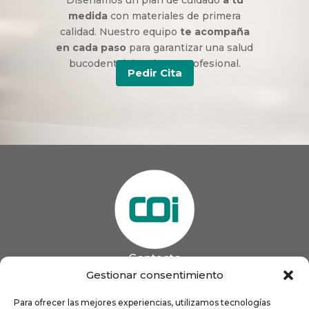
medida
con materiales de primera
calidad. Nuestro equipo
te acompaña
en cada paso
para garantizar una salud
bucodental duradera y profesional.
Pedir Cita
Contacto
985 13 09 41

Gestionar consentimiento
985 33 20 60

coigijon@gmail.com
Para ofrecer las mejores experiencias, utilizamos tecnologías
