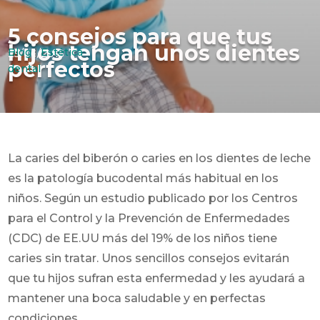
5 consejos para que tus
hijos tengan unos dientes
Blog
|
Estética
25/06/2015
perfectos
dental
La caries del biberón o caries en los dientes de leche
es la patología bucodental más habitual en los
niños. Según un estudio publicado por los Centros
para el Control y la Prevención de Enfermedades
(CDC) de EE.UU más del 19% de los niños tiene
caries sin tratar.
Unos sencillos consejos evitarán
que tu hijos sufran esta enfermedad y les ayudará a
mantener una boca saludable y en perfectas
condiciones.