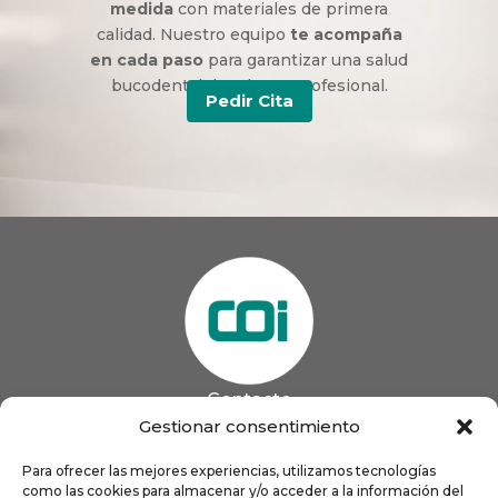
medida
con materiales de primera
calidad. Nuestro equipo
te acompaña
en cada paso
para garantizar una salud
bucodental duradera y profesional.
Pedir Cita
Contacto
985 13 09 41

Gestionar consentimiento
985 33 20 60

coigijon@gmail.com
Para ofrecer las mejores experiencias, utilizamos tecnologías

como las cookies para almacenar y/o acceder a la información del
Horario