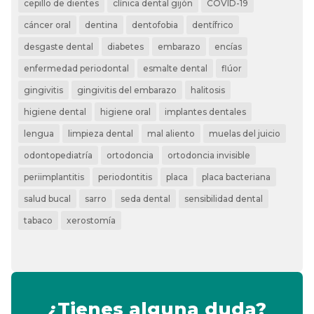
cepillo de dientes
clínica dental gijón
COVID-19
cáncer oral
dentina
dentofobia
dentífrico
desgaste dental
diabetes
embarazo
encías
enfermedad periodontal
esmalte dental
flúor
gingivitis
gingivitis del embarazo
halitosis
higiene dental
higiene oral
implantes dentales
lengua
limpieza dental
mal aliento
muelas del juicio
odontopediatría
ortodoncia
ortodoncia invisible
periimplantitis
periodontitis
placa
placa bacteriana
salud bucal
sarro
seda dental
sensibilidad dental
tabaco
xerostomía
¿Tienes alguna duda?